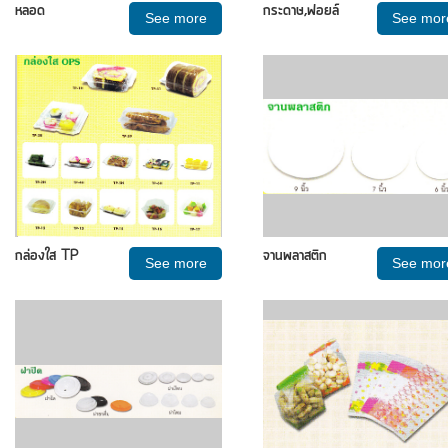
หลอด
กระดาษ,ฟอยล์
See more
See mor
กล่องใส TP
จานพลาสติก
See more
See mor