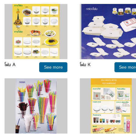
โฟม A
โฟม K
See more
See mor