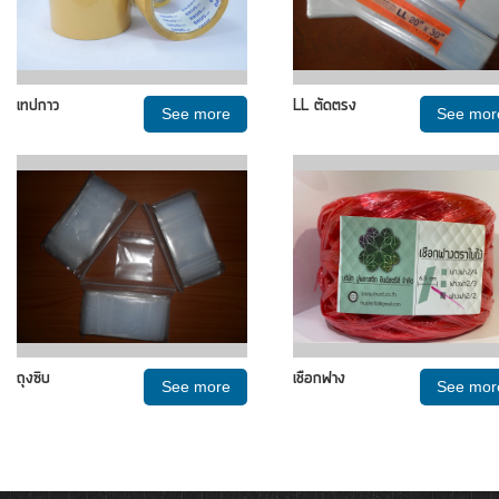
เทปกาว
LL ตัดตรง
See more
See mor
ถุงซิบ
เชือกฟาง
See more
See mor